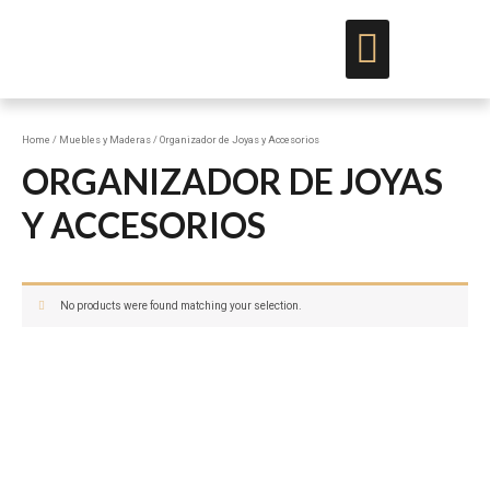
Muebles y Maderas
Proyectos Especiales
Para Distribuidores y Arquitectos
Home
/
Muebles y Maderas
/ Organizador de Joyas y Accesorios
ORGANIZADOR DE JOYAS
Y ACCESORIOS
No products were found matching your selection.