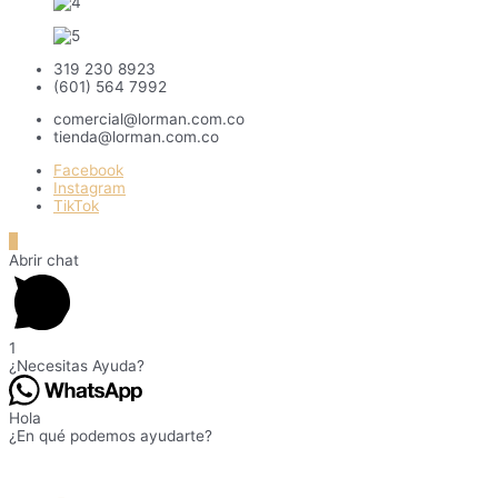
319 230 8923
(601) 564 7992
comercial@lorman.com.co
tienda@lorman.com.co
Facebook
Instagram
TikTok
Ir
arriba
Abrir chat
1
¿Necesitas Ayuda?
Hola
¿En qué podemos ayudarte?