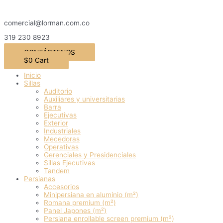
Ir
al
comercial@lorman.com.co
contenido
319 230 8923
CONTÁCTENOS
$
0
Cart
Inicio
Sillas
Auditorio
Auxiliares y universitarias
Barra
Ejecutivas
Exterior
Industriales
Mecedoras
Operativas
Gerenciales y Presidenciales
Sillas Ejecutivas
Tandem
Persianas
Accesorios
Minipersiana en aluminio (m²)
Romana premium (m²)
Panel Japones (m²)
Persiana enrollable screen premium (m²)