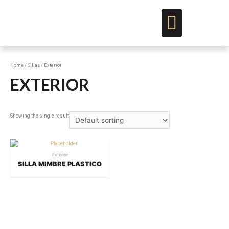
Muebles y Maderas
Proyectos Especiales
Para Distribuidores y Arquitectos
Home
/
Sillas
/ Exterior
EXTERIOR
Showing the single result
Exterior
SILLA MIMBRE PLASTICO