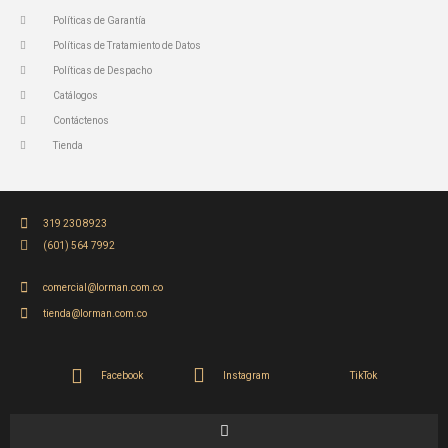
Políticas de Garantía
Políticas de Tratamiento de Datos
Políticas de Despacho
Catálogos
Contáctenos
Tienda
319 230 8923
(601) 564 7992
comercial@lorman.com.co
tienda@lorman.com.co
Facebook
Instagram
TikTok