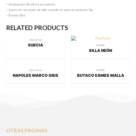
– Graduacion de altura en asiento
– Ajuste en recueste de silla cuando no esta en posicion fija
– Brazos fijos
RELATED PRODUCTS
Ejecutivas
SUECIA
BARRA
SILLA NEÓN
Ejecutivas
BARRA
NAPOLES MARCO GRIS
BUTACO EAMES MALLA
OTRAS PÁGINAS