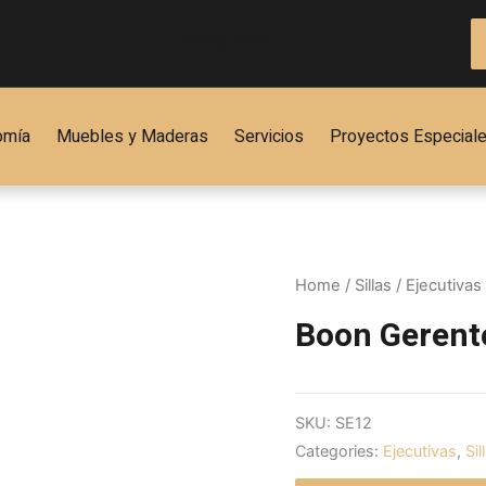
om.co
319 230 8923
omía
Muebles y Maderas
Servicios
Proyectos Especial
Home
/
Sillas
/
Ejecutivas
Boon Gerent
SKU:
SE12
Categories:
Ejecutivas
,
Sil