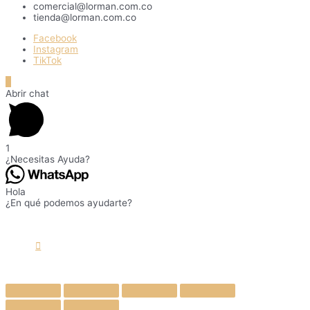
comercial@lorman.com.co
tienda@lorman.com.co
Facebook
Instagram
TikTok
Ir
arriba
Abrir chat
1
¿Necesitas Ayuda?
Hola
¿En qué podemos ayudarte?