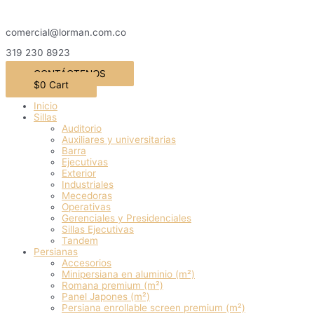
Ir
al
comercial@lorman.com.co
contenido
319 230 8923
CONTÁCTENOS
$
0
Cart
Inicio
Sillas
Auditorio
Auxiliares y universitarias
Barra
Ejecutivas
Exterior
Industriales
Mecedoras
Operativas
Gerenciales y Presidenciales
Sillas Ejecutivas
Tandem
Persianas
Accesorios
Minipersiana en aluminio (m²)
Romana premium (m²)
Panel Japones (m²)
Persiana enrollable screen premium (m²)