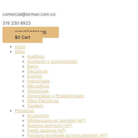
Ir
al
comercial@lorman.com.co
contenido
319 230 8923
CONTÁCTENOS
$
0
Cart
Inicio
Sillas
Auditorio
Auxiliares y universitarias
Barra
Ejecutivas
Exterior
Industriales
Mecedoras
Operativas
Gerenciales y Presidenciales
Sillas Ejecutivas
Tandem
Persianas
Accesorios
Minipersiana en aluminio (m²)
Romana premium (m²)
Panel Japones (m²)
Persiana enrollable screen premium (m²)