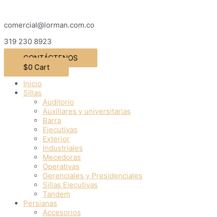
Ir
al
comercial@lorman.com.co
contenido
319 230 8923
CONTÁCTENOS
$
0
Cart
Inicio
Sillas
Auditorio
Auxiliares y universitarias
Barra
Ejecutivas
Exterior
Industriales
Mecedoras
Operativas
Gerenciales y Presidenciales
Sillas Ejecutivas
Tandem
Persianas
Accesorios