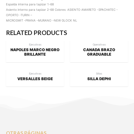
Espalda interna para tapizar 1-68
Asiento interno para tapizar 2-68 Colores: ASIENTO AMARETO -SPACHATEC -
OPORTO -TURIN –
MICROSWIT -PRANA -MURANO -NEW GLOCK NL
RELATED PRODUCTS
Ejecutivas
Operativas
NAPOLES MARCO NEGRO
CANADA BRAZO
BRILLANTE
GRADUABLE
Ejecutivas
Sillas
VERSALLES BEIGE
SILLA DEPHI
OTRAS PÁGINAS