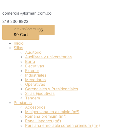
Ir
al
comercial@lorman.com.co
contenido
319 230 8923
CONTÁCTENOS
$
0
Cart
Inicio
Sillas
Auditorio
Auxiliares y universitarias
Barra
Ejecutivas
Exterior
Industriales
Mecedoras
Operativas
Gerenciales y Presidenciales
Sillas Ejecutivas
Tandem
Persianas
Accesorios
Minipersiana en aluminio (m²)
Romana premium (m²)
Panel Japones (m²)
Persiana enrollable screen premium (m²)