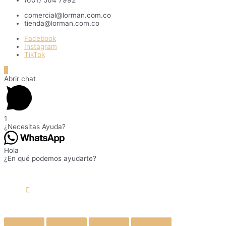
(601) 564 7992
comercial@lorman.com.co
tienda@lorman.com.co
Facebook
Instagram
TikTok
Ir
arriba
Abrir chat
1
¿Necesitas Ayuda?
Hola
¿En qué podemos ayudarte?