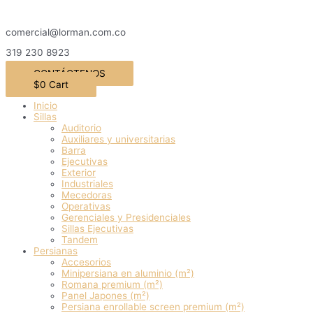
Ir
al
comercial@lorman.com.co
contenido
319 230 8923
CONTÁCTENOS
$
0
Cart
Inicio
Sillas
Auditorio
Auxiliares y universitarias
Barra
Ejecutivas
Exterior
Industriales
Mecedoras
Operativas
Gerenciales y Presidenciales
Sillas Ejecutivas
Tandem
Persianas
Accesorios
Minipersiana en aluminio (m²)
Romana premium (m²)
Panel Japones (m²)
Persiana enrollable screen premium (m²)