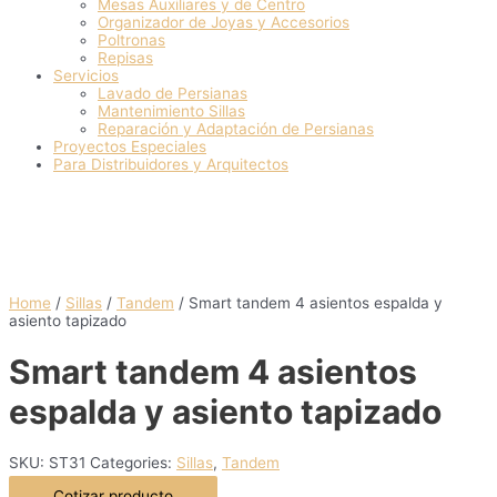
Mesas Auxiliares y de Centro
Organizador de Joyas y Accesorios
Poltronas
Repisas
Servicios
Lavado de Persianas
Mantenimiento Sillas
Reparación y Adaptación de Persianas
Proyectos Especiales
Para Distribuidores y Arquitectos
Home
/
Sillas
/
Tandem
/ Smart tandem 4 asientos espalda y
asiento tapizado
Smart tandem 4 asientos
espalda y asiento tapizado
SKU:
ST31
Categories:
Sillas
,
Tandem
Cotizar producto