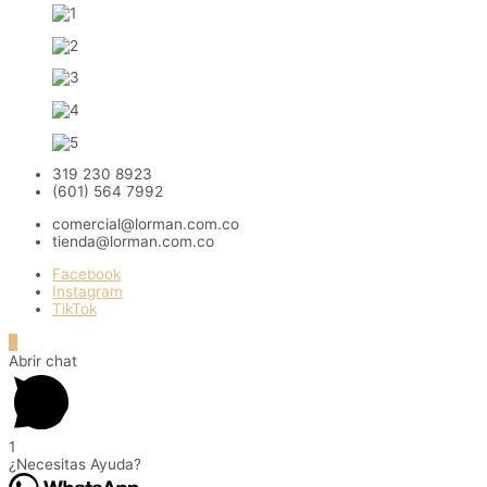
319 230 8923
(601) 564 7992
comercial@lorman.com.co
tienda@lorman.com.co
Facebook
Instagram
TikTok
Ir
arriba
Abrir chat
1
¿Necesitas Ayuda?